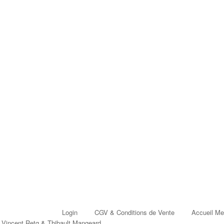
Login
CGV & Conditions de Vente
Accueil Me
:
Vincent Retg
&
Thibault Mangeard