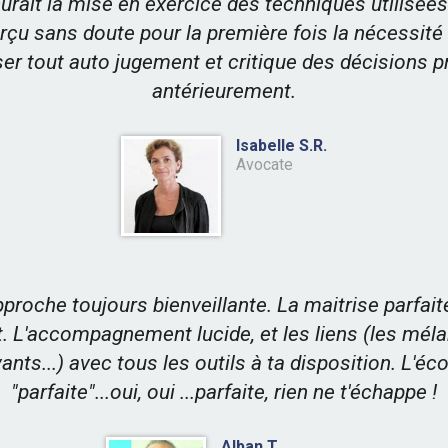
urait la mise en exercice des techniques utilisées.
rçu sans doute pour la première fois la nécessité
er tout auto jugement et critique des décisions p
antérieurement.
Isabelle S.R.
Avocate
pproche toujours bienveillante. La maitrise parfait
t. L'accompagnement lucide, et les liens (les mél
ants...) avec tous les outils à ta disposition. L'éc
"parfaite"...oui, oui ...parfaite, rien ne t'échappe !
Alban T.