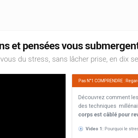
ons et pensées vous submergent
-vous du stress, sans lâcher prise, en dix s
Pas N°1 COMPRENDRE : Regar
Découvrez comment les 
des techniques millénai
corps est câblé pour re
Video 1:
Pourquoi le stre