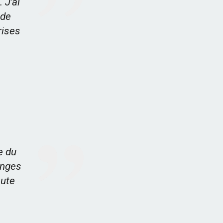
 J'ai
 de
rises
e du
anges
oute