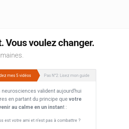
. Vous voulez changer.
emaines.
dez mes 5 vidéos
Pas N°2: Lisez mon guide
neurosciences valident aujourd’hui
res en partant du principe que
votre
venir au calme en un instan
t :
ss est votre ami et n'est pas à combattre ?