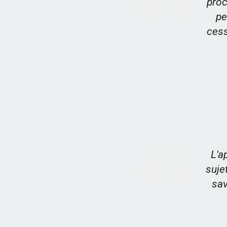
proc
pe
cess
L'a
suje
sav