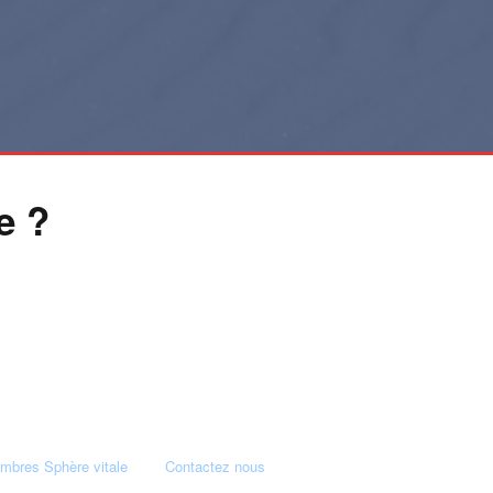
e ?
mbres Sphère vitale
Contactez nous