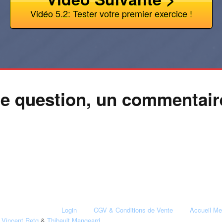
Vidéo 5.2: Tester votre premier exercice !
e question, un commentair
Login
CGV & Conditions de Vente
Accueil Me
:
Vincent Retg
&
Thibault Mangeard