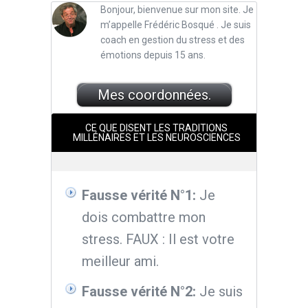
Bonjour, bienvenue sur mon site. Je
m’appelle Frédéric Bosqué . Je suis
coach en gestion du stress et des
émotions depuis 15 ans.
Mes coordonnées.
CE QUE DISENT LES TRADITIONS
MILLÉNAIRES ET LES NEUROSCIENCES
Fausse vérité N°1:
Je
dois combattre mon
stress. FAUX : Il est votre
meilleur ami.
Fausse vérité N°2:
Je suis